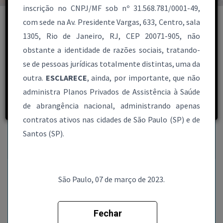
inscrição no CNPJ/MF sob nº 31.568.781/0001-49,
com sede na Av. Presidente Vargas, 633, Centro, sala
1305, Rio de Janeiro, RJ, CEP 20071-905, não
obstante a identidade de razões sociais, tratando-
se de pessoas jurídicas totalmente distintas, uma da
PESQUISA POR REGIÃO
outra.
ESCLARECE
, ainda, por importante, que não
administra Planos Privados de Assistência à Saúde
Encontre os Planos de Saúde que estão próximos à
de abrangência nacional, administrando apenas
você!
contratos ativos nas cidades de São Paulo (SP) e de
Santos (SP).
Pesquisar
São Paulo, 07 de março de 2023.
PESQUISA POR HOSPITAIS
Fechar