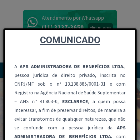
Atendimento por Whatsapp
(11) 3237-3650
clique aqui
COMUNICADO
Canal de vendas
(11) 3237-3650
A
APS ADMINISTRADORA DE BENEFÍCIOS LTDA.
,
Toggl
pessoa jurídica de direito privado, inscrita no
navig
CNPJ/MF sob o nº 13.138.885/0001-31 e com
Registro na Agência Nacional de Saúde Suplementar
– ANS nº 41.803-0,
ESCLARECE
, a quem possa
interessar, a fim de preservar direitos, de maneira a
evitar transtornos de quaisquer naturezas, que não
se confunde com a pessoa jurídica da
APS
ADMINISTRADORA DE BENEFÍCIOS LTDA.
com