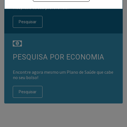
Encontre o Plano de Saúde que você precisa nos
Hospitais da sua preferência!
Pesquisar
PESQUISA POR ECONOMIA
Encontre agora mesmo um Plano de Saúde que cabe
no seu bolso!
Pesquisar