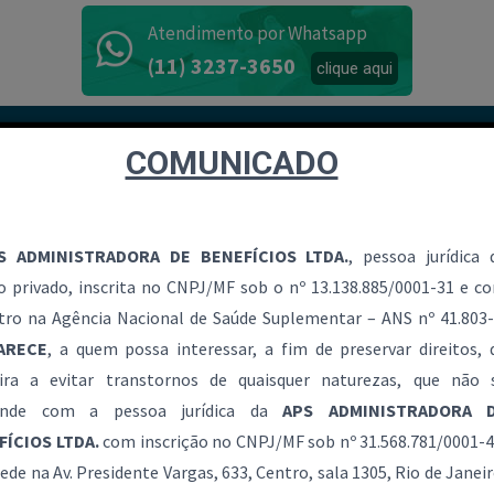
Atendimento por Whatsapp
(11) 3237-3650
clique aqui
PARCEIROS
NOSSO TRABALHO
BEM ESTAR
COMUNICADO
S ADMINISTRADORA DE BENEFÍCIOS LTDA.
, pessoa jurídica 
NOSSO TRABALHO
to privado, inscrita no CNPJ/MF sob o nº 13.138.885/0001-31 e c
tro na Agência Nacional de Saúde Suplementar – ANS nº 41.803-
ARECE
, a quem possa interessar, a fim de preservar direitos, 
Home /
Nosso Trabalho
ra a evitar transtornos de quaisquer naturezas, que não 
unde com a pessoa jurídica da
APS ADMINISTRADORA 
FÍCIOS LTDA.
com inscrição no CNPJ/MF sob nº 31.568.781/0001-4
ede na Av. Presidente Vargas, 633, Centro, sala 1305, Rio de Janeir