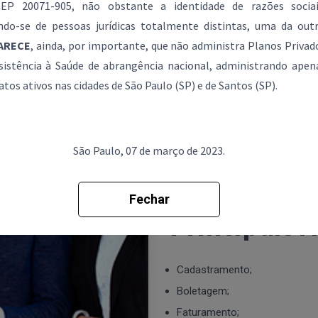
EP 20071-905, não obstante a identidade de razões sociai
ndo-se de pessoas jurídicas totalmente distintas, uma da outr
ARECE
, ainda, por importante, que não administra Planos Privad
sistência à Saúde de abrangência nacional, administrando apen
Nosso Trab
atos ativos nas cidades de São Paulo (SP) e de Santos (SP).
Equipe com profissionais espe
Funeral, com capacidade técni
fortalece o foco em gestão de 
São Paulo, 07 de março de 2023.
Estudos que possibilitam def
técnico, alinhado à estratégia
saúde dos seus colaboradores.
Fechar
Principais 
Cadastramento;
Boletagem;
Faturamento;