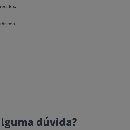
produtos;
rônicos.
alguma dúvida?