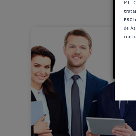
RJ, C
trata
ESCL
de As
contr