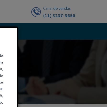
Canal de vendas
(11) 3237-3650
CONTATO
de
om
0,
de
se
DE
9,
o,