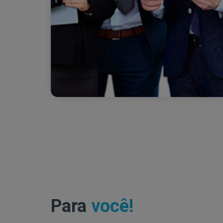
Para
você!