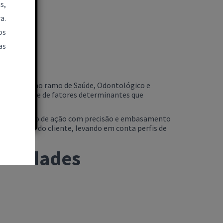
s,
a.
os
as
alho
cializados no ramo de Saúde, Odontológico e
ca de análise de fatores determinantes que
Benefícios.
inir um plano de ação com precisão e embasamento
 do negócio do cliente, levando em conta perfis de
Atividades