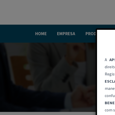
HOME
EMPRESA
PRODUTOS
A
AP
direi
Regis
ESCL
manei
conf
BENE
com s